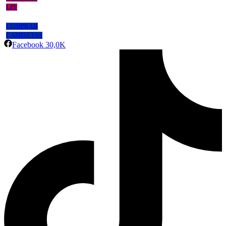
LPF
COMPRAR
CAMISETAS
Facebook
30,0K