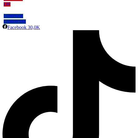
LPF
COMPRAR
CAMISETAS
Facebook
30,0K