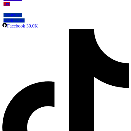
LPF
COMPRAR
CAMISETAS
Facebook
30,0K