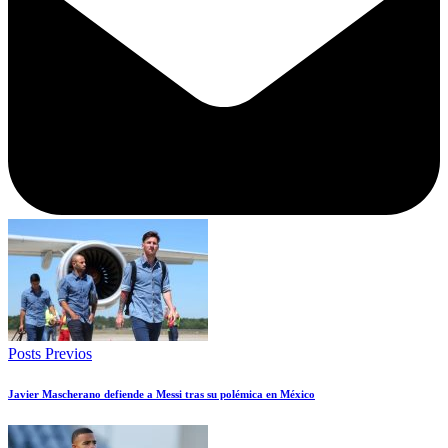
Posts Previos
Javier Mascherano defiende a Messi tras su polémica en México