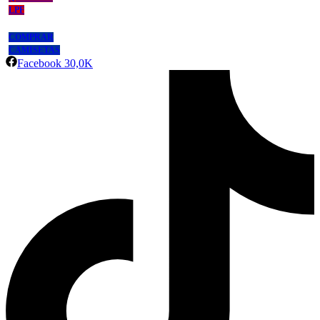
LPF
COMPRAR
CAMISETAS
Facebook
30,0K