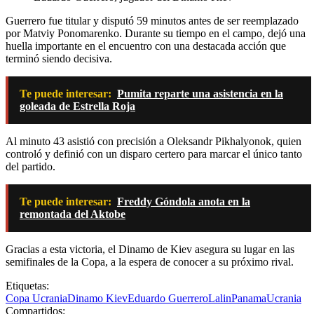
Guerrero fue titular y disputó 59 minutos antes de ser reemplazado
por Matviy Ponomarenko. Durante su tiempo en el campo, dejó una
huella importante en el encuentro con una destacada acción que
terminó siendo decisiva.
Te puede interesar:
Pumita reparte una asistencia en la
goleada de Estrella Roja
Al minuto 43 asistió con precisión a Oleksandr Pikhalyonok, quien
controló y definió con un disparo certero para marcar el único tanto
del partido.
Te puede interesar:
Freddy Góndola anota en la
remontada del Aktobe
Gracias a esta victoria, el Dinamo de Kiev asegura su lugar en las
semifinales de la Copa, a la espera de conocer a su próximo rival.
Etiquetas:
Copa Ucrania
Dinamo Kiev
Eduardo Guerrero
Lalin
Panama
Ucrania
Compartidos: