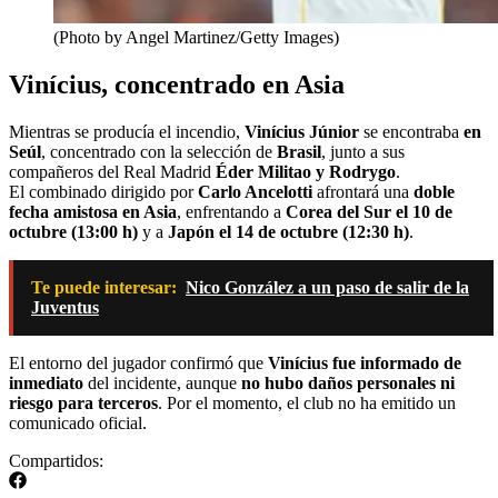
(Photo by Angel Martinez/Getty Images)
Vinícius, concentrado en Asia
Mientras se producía el incendio,
Vinícius Júnior
se encontraba
en
Seúl
, concentrado con la selección de
Brasil
, junto a sus
compañeros del Real Madrid
Éder Militao y Rodrygo
.
El combinado dirigido por
Carlo Ancelotti
afrontará una
doble
fecha amistosa en Asia
, enfrentando a
Corea del Sur el 10 de
octubre (13:00 h)
y a
Japón el 14 de octubre (12:30 h)
.
Te puede interesar:
Nico González a un paso de salir de la
Juventus
El entorno del jugador confirmó que
Vinícius fue informado de
inmediato
del incidente, aunque
no hubo daños personales ni
riesgo para terceros
. Por el momento, el club no ha emitido un
comunicado oficial.
Compartidos: