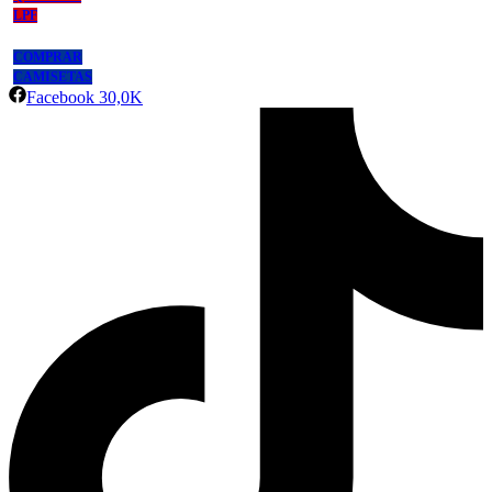
LPF
COMPRAR
CAMISETAS
Facebook
30,0K