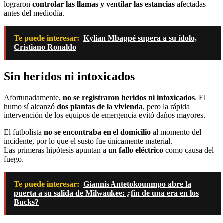
lograron
controlar las llamas y ventilar las estancias
afectadas
antes del mediodía.
Te puede interesar:
Kylian Mbappé supera a su ídolo,
Cristiano Ronaldo
Sin heridos ni intoxicados
Afortunadamente,
no se registraron heridos ni intoxicados
. El
humo sí alcanzó
dos plantas de la vivienda
, pero la rápida
intervención de los equipos de emergencia evitó daños mayores.
El futbolista
no se encontraba en el domicilio
al momento del
incidente, por lo que el susto fue únicamente material.
Las primeras hipótesis apuntan a
un fallo eléctrico
como causa del
fuego.
Te puede interesar:
Giannis Antetokounmpo abre la
puerta a su salida de Milwaukee: ¿fin de una era en los
Bucks?