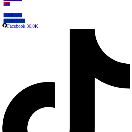
LPF
COMPRAR
CAMISETAS
Facebook
30,0K