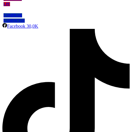
LPF
COMPRAR
CAMISETAS
Facebook
30,0K