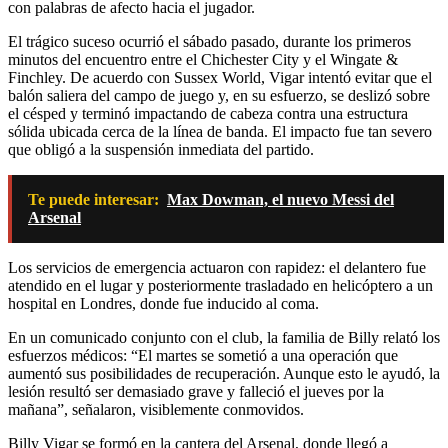
con palabras de afecto hacia el jugador.
El trágico suceso ocurrió el sábado pasado, durante los primeros
minutos del encuentro entre el Chichester City y el Wingate &
Finchley. De acuerdo con Sussex World, Vigar intentó evitar que el
balón saliera del campo de juego y, en su esfuerzo, se deslizó sobre
el césped y terminó impactando de cabeza contra una estructura
sólida ubicada cerca de la línea de banda. El impacto fue tan severo
que obligó a la suspensión inmediata del partido.
Te puede interesar:
Max Dowman, el nuevo Messi del
Arsenal
Los servicios de emergencia actuaron con rapidez: el delantero fue
atendido en el lugar y posteriormente trasladado en helicóptero a un
hospital en Londres, donde fue inducido al coma.
En un comunicado conjunto con el club, la familia de Billy relató los
esfuerzos médicos: “El martes se sometió a una operación que
aumentó sus posibilidades de recuperación. Aunque esto le ayudó, la
lesión resultó ser demasiado grave y falleció el jueves por la
mañana”, señalaron, visiblemente conmovidos.
Billy Vigar se formó en la cantera del Arsenal, donde llegó a