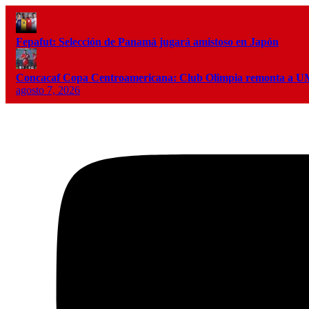
Fepafut: Selección de Panamá jugará amistoso en Japón
Concacaf Copa Centroamericana: Club Olimpia remonta a
agosto 7, 2026