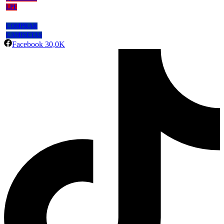
LPF
COMPRAR
CAMISETAS
Facebook
30,0K