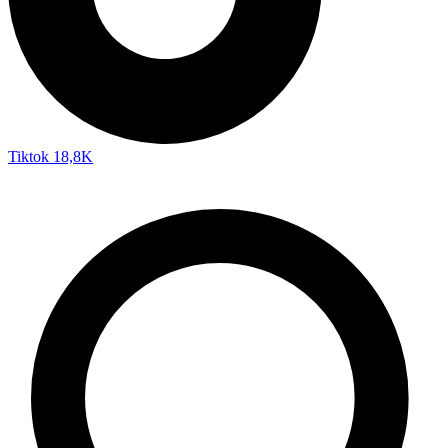
Tiktok
18,8K