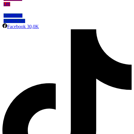
LPF
COMPRAR
CAMISETAS
Facebook
30,0K