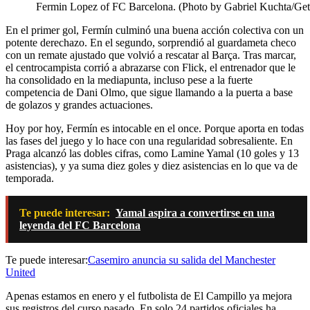
Fermin Lopez of FC Barcelona. (Photo by Gabriel Kuchta/Get
En el primer gol, Fermín culminó una buena acción colectiva con un
potente derechazo. En el segundo, sorprendió al guardameta checo
con un remate ajustado que volvió a rescatar al Barça. Tras marcar,
el centrocampista corrió a abrazarse con Flick, el entrenador que le
ha consolidado en la mediapunta, incluso pese a la fuerte
competencia de Dani Olmo, que sigue llamando a la puerta a base
de golazos y grandes actuaciones.
Hoy por hoy, Fermín es intocable en el once. Porque aporta en todas
las fases del juego y lo hace con una regularidad sobresaliente. En
Praga alcanzó las dobles cifras, como Lamine Yamal (10 goles y 13
asistencias), y ya suma diez goles y diez asistencias en lo que va de
temporada.
Te puede interesar:
Yamal aspira a convertirse en una
leyenda del FC Barcelona
Te puede interesar:
Casemiro anuncia su salida del Manchester
United
Apenas estamos en enero y el futbolista de El Campillo ya mejora
sus registros del curso pasado. En solo 24 partidos oficiales ha