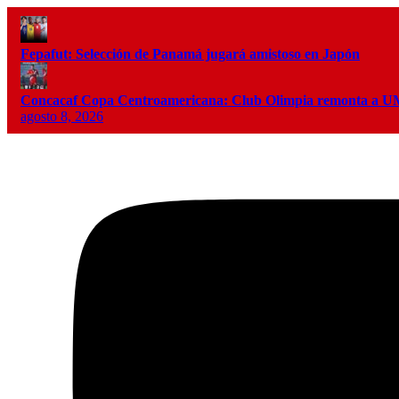
Fepafut: Selección de Panamá jugará amistoso en Japón
Concacaf Copa Centroamericana: Club Olimpia remonta a
agosto 8, 2026