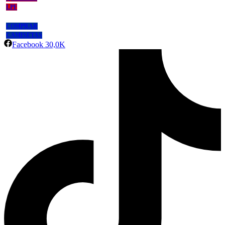
LPF
COMPRAR
CAMISETAS
Facebook
30,0K