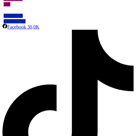
LPF
COMPRAR
CAMISETAS
Facebook
30,0K