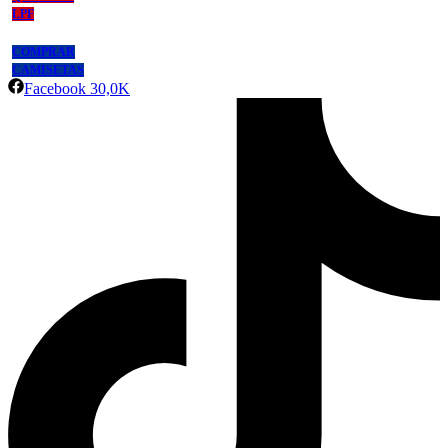
LPF
COMPRAR
CAMISETAS
Facebook
30,0K