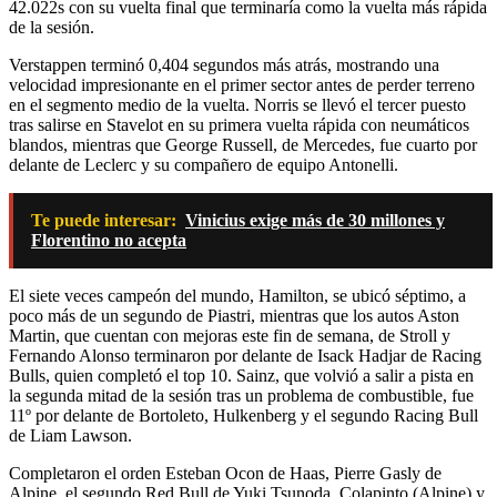
42.022s con su vuelta final que terminaría como la vuelta más rápida
de la sesión.
Verstappen terminó 0,404 segundos más atrás, mostrando una
velocidad impresionante en el primer sector antes de perder terreno
en el segmento medio de la vuelta. Norris se llevó el tercer puesto
tras salirse en Stavelot en su primera vuelta rápida con neumáticos
blandos, mientras que George Russell, de Mercedes, fue cuarto por
delante de Leclerc y su compañero de equipo Antonelli.
Te puede interesar:
Vinicius exige más de 30 millones y
Florentino no acepta
El siete veces campeón del mundo, Hamilton, se ubicó séptimo, a
poco más de un segundo de Piastri, mientras que los autos Aston
Martin, que cuentan con mejoras este fin de semana, de Stroll y
Fernando Alonso terminaron por delante de Isack Hadjar de Racing
Bulls, quien completó el top 10. Sainz, que volvió a salir a pista en
la segunda mitad de la sesión tras un problema de combustible, fue
11º por delante de Bortoleto, Hulkenberg y el segundo Racing Bull
de Liam Lawson.
Completaron el orden Esteban Ocon de Haas, Pierre Gasly de
Alpine, el segundo Red Bull de Yuki Tsunoda, Colapinto (Alpine) y