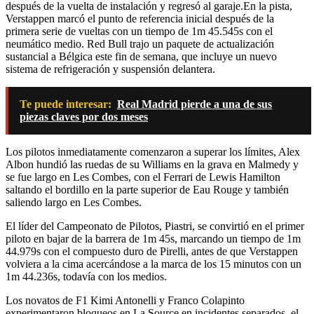
después de la vuelta de instalación y regresó al garaje.En la pista,
Verstappen marcó el punto de referencia inicial después de la
primera serie de vueltas con un tiempo de 1m 45.545s con el
neumático medio. Red Bull trajo un paquete de actualización
sustancial a Bélgica este fin de semana, que incluye un nuevo
sistema de refrigeración y suspensión delantera.
Te puede interesar:
Real Madrid pierde a una de sus
piezas claves por dos meses
Los pilotos inmediatamente comenzaron a superar los límites, Alex
Albon hundió las ruedas de su Williams en la grava en Malmedy y
se fue largo en Les Combes, con el Ferrari de Lewis Hamilton
saltando el bordillo en la parte superior de Eau Rouge y también
saliendo largo en Les Combes.
El líder del Campeonato de Pilotos, Piastri, se convirtió en el primer
piloto en bajar de la barrera de 1m 45s, marcando un tiempo de 1m
44.979s con el compuesto duro de Pirelli, antes de que Verstappen
volviera a la cima acercándose a la marca de los 15 minutos con un
1m 44.236s, todavía con los medios.
Los novatos de F1 Kimi Antonelli y Franco Colapinto
experimentaron bloqueos en La Source en incidentes separados, el