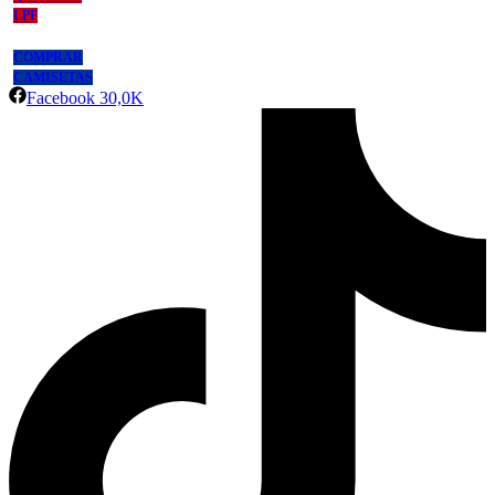
LPF
COMPRAR
CAMISETAS
Facebook
30,0K