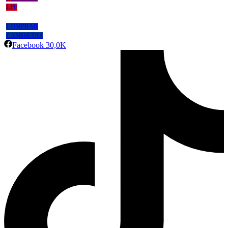
LPF
COMPRAR
CAMISETAS
Facebook
30,0K