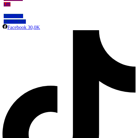
LPF
COMPRAR
CAMISETAS
Facebook
30,0K