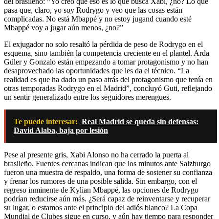
del brasileño: “Yo creo que eso es lo que busca Xabi, ¿no? Lo que
pasa que, claro, yo soy Rodrygo y veo que las cosas están
complicadas. No está Mbappé y no estoy jugand cuando esté
Mbappé voy a jugar aún menos, ¿no?”
El exjugador no solo resaltó la pérdida de peso de Rodrygo en el
esquema, sino también la competencia creciente en el plantel. Arda
Güler y Gonzalo están empezando a tomar protagonismo y no han
desaprovechado las oportunidades que les da el técnico. “La
realidad es que ha dado un paso atrás del protagonismo que tenía en
otras temporadas Rodrygo en el Madrid”, concluyó Guti, reflejando
un sentir generalizado entre los seguidores merengues.
Te puede interesar:
Real Madrid se queda sin defensas:
David Alaba, baja por lesión
Pese al presente gris, Xabi Alonso no ha cerrado la puerta al
brasileño. Fuentes cercanas indican que los minutos ante Salzburgo
fueron una muestra de respaldo, una forma de sostener su confianza
y frenar los rumores de una posible salida. Sin embargo, con el
regreso inminente de Kylian Mbappé, las opciones de Rodrygo
podrían reducirse aún más. ¿Será capaz de reinventarse y recuperar
su lugar, o estamos ante el principio del adiós blanco? La Copa
Mundial de Clubes sigue en curso, y aún hay tiempo para responder