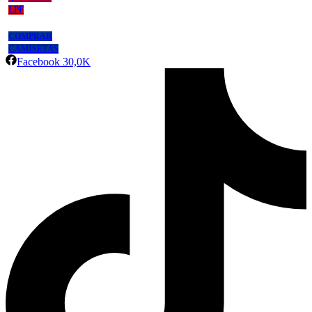
LPF
COMPRAR
CAMISETAS
Facebook
30,0K