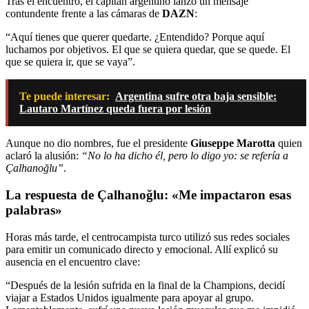
Tras el encuentro, el capitán argentino lanzó un mensaje
contundente frente a las cámaras de
DAZN
:
“Aquí tienes que querer quedarte. ¿Entendido? Porque aquí
luchamos por objetivos. El que se quiera quedar, que se quede. El
que se quiera ir, que se vaya”.
Te puede interesar:
Argentina sufre otra baja sensible:
Lautaro Martínez queda fuera por lesión
Aunque no dio nombres, fue el presidente
Giuseppe Marotta
quien
aclaró la alusión:
“No lo ha dicho él, pero lo digo yo: se refería a
Çalhanoğlu”
.
La respuesta de Çalhanoğlu: «Me impactaron esas
palabras»
Horas más tarde, el centrocampista turco utilizó sus redes sociales
para emitir un comunicado directo y emocional. Allí explicó su
ausencia en el encuentro clave:
“Después de la lesión sufrida en la final de la Champions, decidí
viajar a Estados Unidos igualmente para apoyar al grupo.