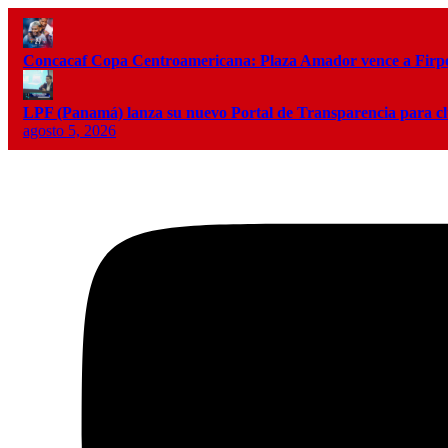
Concacaf Copa Centroamericana: Plaza Amador vence a Firpo 
LPF (Panamá) lanza su nuevo Portal de Transparencia para c
agosto 5, 2026