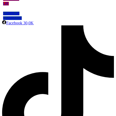
LPF
COMPRAR
CAMISETAS
Facebook
30,0K