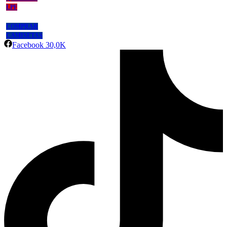
LPF
COMPRAR
CAMISETAS
Facebook
30,0K