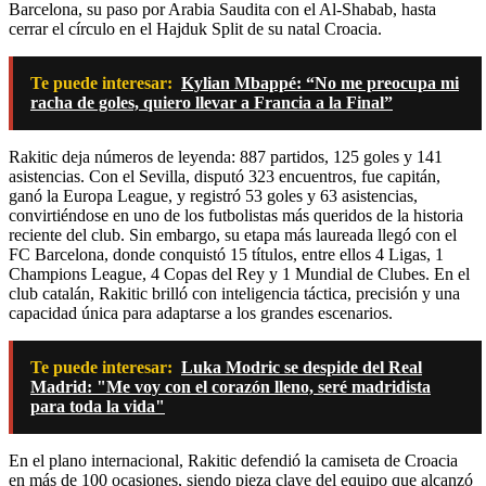
Barcelona, su paso por Arabia Saudita con el Al-Shabab, hasta
cerrar el círculo en el Hajduk Split de su natal Croacia.
Te puede interesar:
Kylian Mbappé: “No me preocupa mi
racha de goles, quiero llevar a Francia a la Final”
Rakitic deja números de leyenda: 887 partidos, 125 goles y 141
asistencias. Con el Sevilla, disputó 323 encuentros, fue capitán,
ganó la Europa League, y registró 53 goles y 63 asistencias,
convirtiéndose en uno de los futbolistas más queridos de la historia
reciente del club. Sin embargo, su etapa más laureada llegó con el
FC Barcelona, donde conquistó 15 títulos, entre ellos 4 Ligas, 1
Champions League, 4 Copas del Rey y 1 Mundial de Clubes. En el
club catalán, Rakitic brilló con inteligencia táctica, precisión y una
capacidad única para adaptarse a los grandes escenarios.
Te puede interesar:
Luka Modric se despide del Real
Madrid: "Me voy con el corazón lleno, seré madridista
para toda la vida"
En el plano internacional, Rakitic defendió la camiseta de Croacia
en más de 100 ocasiones, siendo pieza clave del equipo que alcanzó