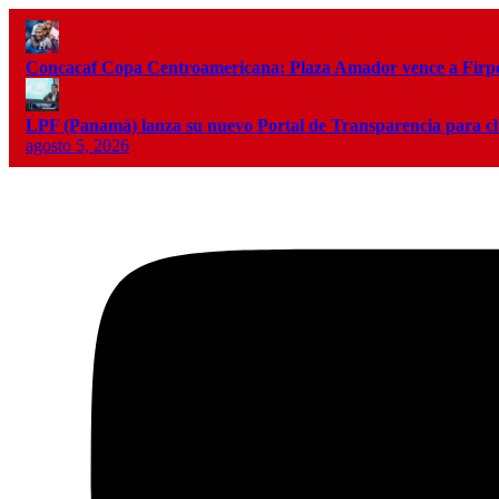
Concacaf Copa Centroamericana: Plaza Amador vence a Firpo 
LPF (Panamá) lanza su nuevo Portal de Transparencia para c
agosto 5, 2026