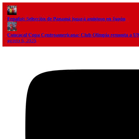
Fepafut: Selección de Panamá jugará amistoso en Japón
Concacaf Copa Centroamericana: Club Olimpia remonta a
agosto 6, 2026