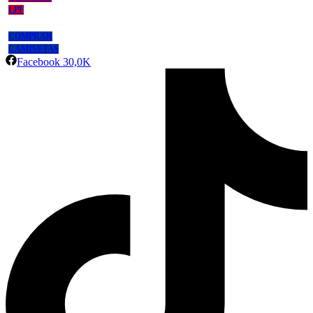
LPF
COMPRAR
CAMISETAS
Facebook
30,0K