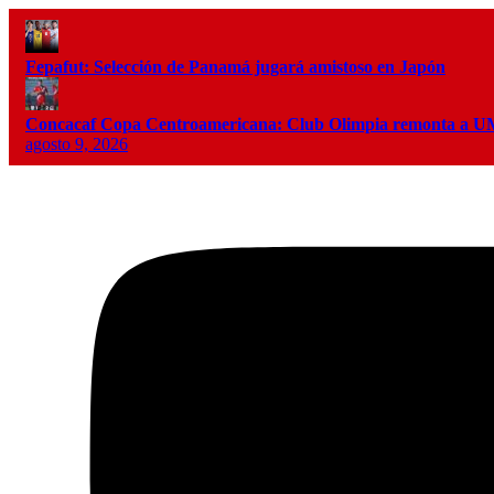
Fepafut: Selección de Panamá jugará amistoso en Japón
Concacaf Copa Centroamericana: Club Olimpia remonta a
agosto 9, 2026