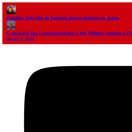
Fepafut: Selección de Panamá jugará amistoso en Japón
Concacaf Copa Centroamericana: Club Olimpia remonta a
agosto 9, 2026