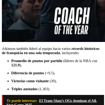
Atkinson también lideró al equipo hacia varios
récords históricos
de franquicia en una sola temporada
, incluyendo:
Promedio de puntos por partido
(líderes de la NBA con
121.9
),
Diferencia de puntos
(+9.5),
Victorias como visitante
(30),
Triples anotados
(1,303).
Te puede interesar:
El Team Shaq’s OGs dominan el All-
Star Game 2025