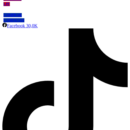
LPF
COMPRAR
CAMISETAS
Facebook
30,0K