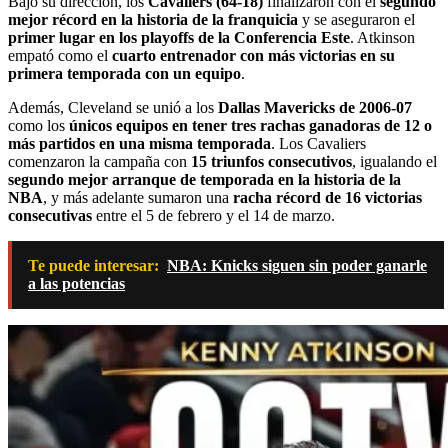
Bajo su dirección, los
Cavaliers (64-18)
finalizaron con el
segundo
mejor récord en la historia de la franquicia
y se aseguraron el
primer lugar en los playoffs de la Conferencia Este
. Atkinson
empató como el
cuarto entrenador con más victorias en su
primera temporada con un equipo
.
Además, Cleveland se unió a los
Dallas Mavericks de 2006-07
como los
únicos equipos en tener tres rachas ganadoras de 12 o
más partidos en una misma temporada
. Los Cavaliers
comenzaron la campaña con
15 triunfos consecutivos
, igualando el
segundo mejor arranque de temporada en la historia de la
NBA
, y más adelante sumaron una
racha récord de 16 victorias
consecutivas
entre el 5 de febrero y el 14 de marzo.
Te puede interesar:
NBA: Knicks siguen sin poder ganarle
a las potencias