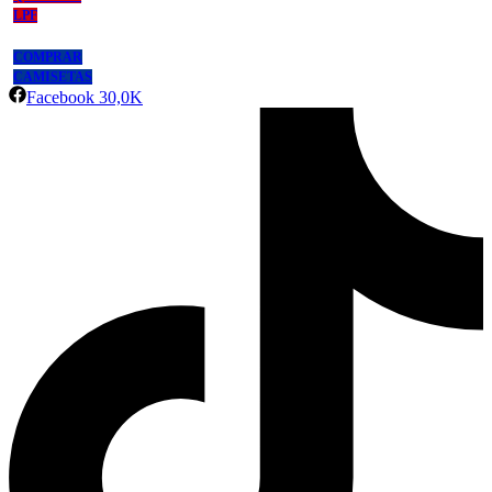
LPF
COMPRAR
CAMISETAS
Facebook
30,0K