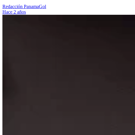
Redacción PanamaGol
Hace 2 años