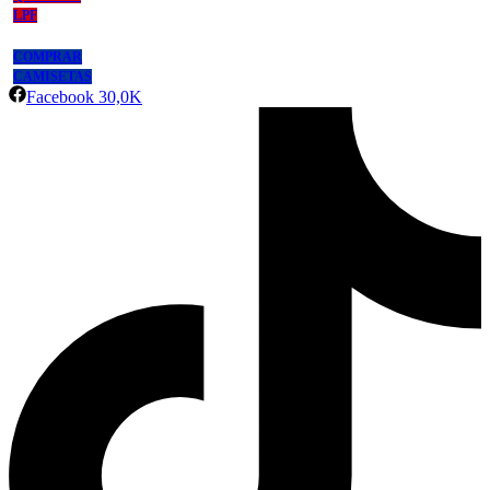
LPF
COMPRAR
CAMISETAS
Facebook
30,0K