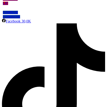
LPF
COMPRAR
CAMISETAS
Facebook
30,0K