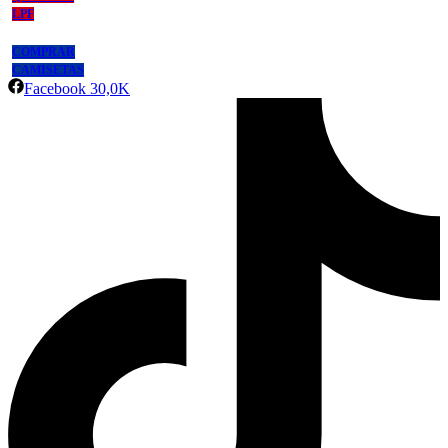
LPF
COMPRAR
CAMISETAS
Facebook
30,0K