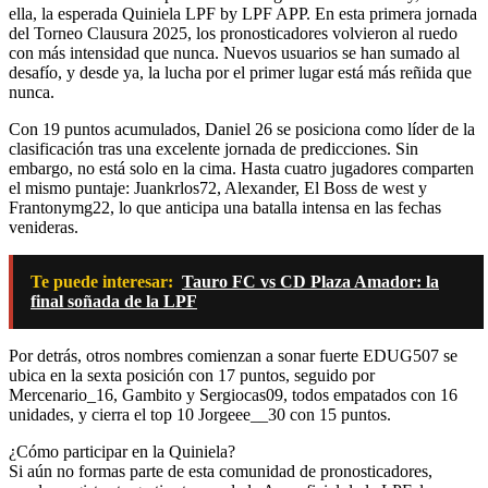
ella, la esperada Quiniela LPF by LPF APP. En esta primera jornada
del Torneo Clausura 2025, los pronosticadores volvieron al ruedo
con más intensidad que nunca. Nuevos usuarios se han sumado al
desafío, y desde ya, la lucha por el primer lugar está más reñida que
nunca.
Con 19 puntos acumulados, Daniel 26 se posiciona como líder de la
clasificación tras una excelente jornada de predicciones. Sin
embargo, no está solo en la cima. Hasta cuatro jugadores comparten
el mismo puntaje: Juankrlos72, Alexander, El Boss de west y
Frantonymg22, lo que anticipa una batalla intensa en las fechas
venideras.
Te puede interesar:
Tauro FC vs CD Plaza Amador: la
final soñada de la LPF
Por detrás, otros nombres comienzan a sonar fuerte EDUG507 se
ubica en la sexta posición con 17 puntos, seguido por
Mercenario_16, Gambito y Sergiocas09, todos empatados con 16
unidades, y cierra el top 10 Jorgeee__30 con 15 puntos.
¿Cómo participar en la Quiniela?
Si aún no formas parte de esta comunidad de pronosticadores,