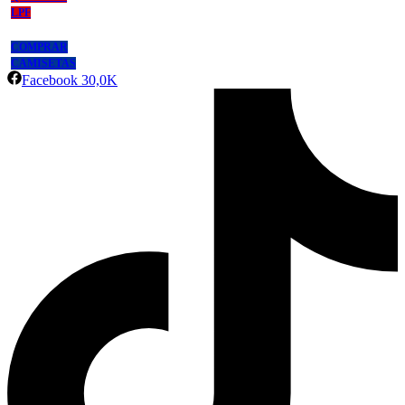
LPF
COMPRAR
CAMISETAS
Facebook
30,0K