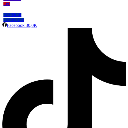
LPF
COMPRAR
CAMISETAS
Facebook
30,0K