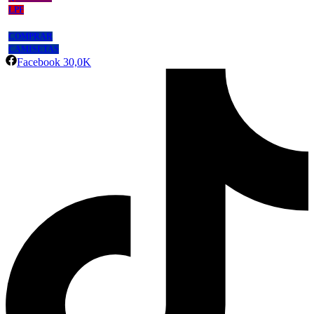
LPF
COMPRAR
CAMISETAS
Facebook
30,0K