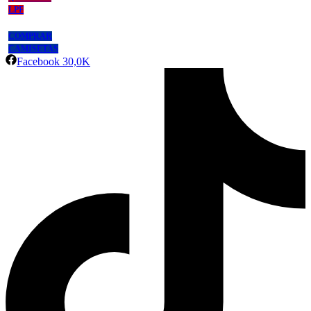
LPF
COMPRAR
CAMISETAS
Facebook
30,0K