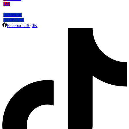
LPF
COMPRAR
CAMISETAS
Facebook
30,0K