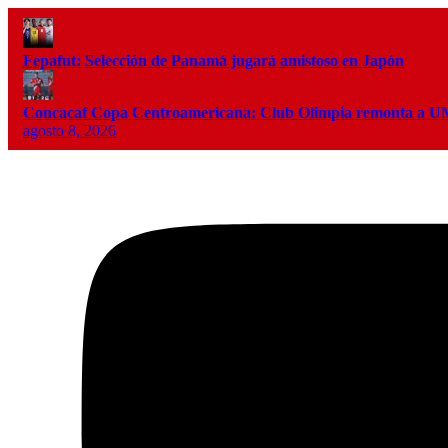
Fepafut: Selección de Panamá jugará amistoso en Japón
Concacaf Copa Centroamericana: Club Olimpia remonta a
agosto 8, 2026