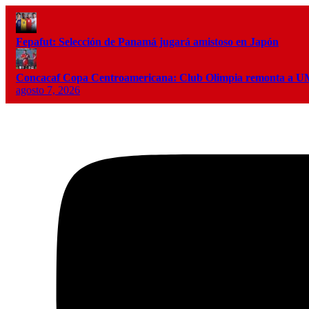
Fepafut: Selección de Panamá jugará amistoso en Japón
Concacaf Copa Centroamericana: Club Olimpia remonta a
agosto 7, 2026