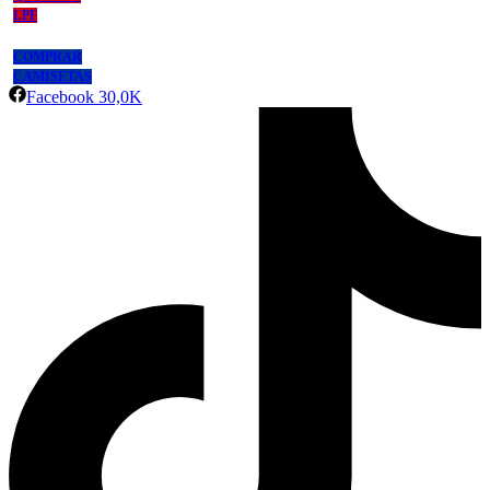
LPF
COMPRAR
CAMISETAS
Facebook
30,0K