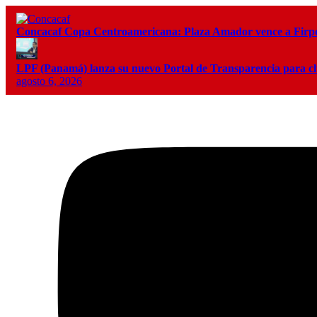
Concacaf Copa Centroamericana: Plaza Amador vence a Firpo 
LPF (Panamá) lanza su nuevo Portal de Transparencia para c
agosto 6, 2026