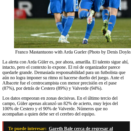
Franco Mastantuono with Arda Gueler (Photo by Denis Doyle
La alerta con Arda Güler es, por ahora, amarilla. El talento sigue ahí,
intacto, pero el contexto lo expone. El rol de organizador parece
quedarle grande. Demasiada responsabilidad para un futbolista que
aún no logra imponer su ritmo ni hacerse dueño del juego. Ante el
Albacete fue el centrocampista con menor precisión en el pase
(87%), por detrás de Cestero (89%) y Valverde (94%).
Los datos empeoran en zonas decisivas. En el último tercio del
campo, Güler apenas alcanzó un 82% de acierto, muy lejos del
100% de Cestero y el 90% de Valverde. Números que no
acompañan a quien debe ser el cerebro del equipo.
Te puede interesar:
Gareth Bale cerca de regresar al