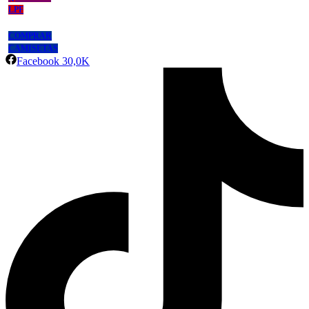
LPF
COMPRAR
CAMISETAS
Facebook
30,0K