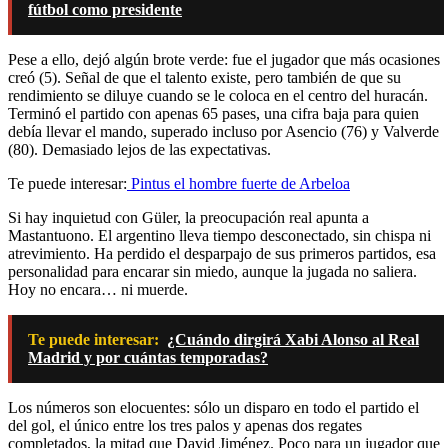
fútbol como presidente
Pese a ello, dejó algún brote verde: fue el jugador que más ocasiones
creó (5). Señal de que el talento existe, pero también de que su
rendimiento se diluye cuando se le coloca en el centro del huracán.
Terminó el partido con apenas 65 pases, una cifra baja para quien
debía llevar el mando, superado incluso por Asencio (76) y Valverde
(80). Demasiado lejos de las expectativas.
Te puede interesar:
Pintus el hombre fuerte de Arbeloa
Si hay inquietud con Güler, la preocupación real apunta a
Mastantuono. El argentino lleva tiempo desconectado, sin chispa ni
atrevimiento. Ha perdido el desparpajo de sus primeros partidos, esa
personalidad para encarar sin miedo, aunque la jugada no saliera.
Hoy no encara… ni muerde.
Te puede interesar:
¿Cuándo dirgirá Xabi Alonso al Real
Madrid y por cuántas temporadas?
Los números son elocuentes: sólo un disparo en todo el partido el
del gol, el único entre los tres palos y apenas dos regates
completados, la mitad que David Jiménez. Poco para un jugador que