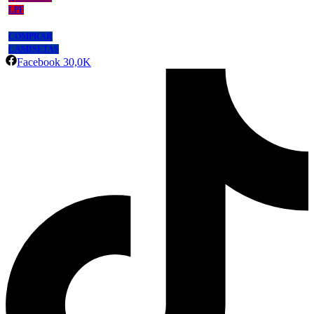
LPF
COMPRAR
CAMISETAS
Facebook
30,0K