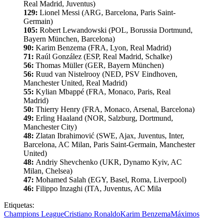
Real Madrid, Juventus)
129:
Lionel Messi (ARG, Barcelona, Paris Saint-
Germain)
105:
Robert Lewandowski (POL, Borussia Dortmund,
Bayern München, Barcelona)
90:
Karim Benzema (FRA, Lyon, Real Madrid)
71:
Raúl González (ESP, Real Madrid, Schalke)
56:
Thomas Müller (GER, Bayern München)
56:
Ruud van Nistelrooy (NED, PSV Eindhoven,
Manchester United, Real Madrid)
55:
Kylian Mbappé (FRA, Monaco, Paris, Real
Madrid)
50:
Thierry Henry (FRA, Monaco, Arsenal, Barcelona)
49:
Erling Haaland (NOR, Salzburg, Dortmund,
Manchester City)
48:
Zlatan Ibrahimović (SWE, Ajax, Juventus, Inter,
Barcelona, AC Milan, Paris Saint-Germain, Manchester
United)
48:
Andriy Shevchenko (UKR, Dynamo Kyiv, AC
Milan, Chelsea)
47:
Mohamed Salah (EGY, Basel, Roma, Liverpool)
46:
Filippo Inzaghi (ITA, Juventus, AC Mila
Etiquetas:
Champions League
Cristiano Ronaldo
Karim Benzema
Máximos