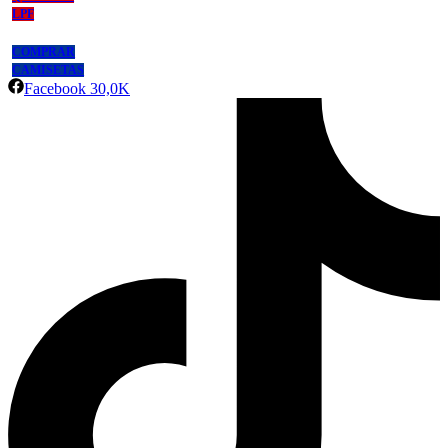
LPF
COMPRAR
CAMISETAS
Facebook
30,0K