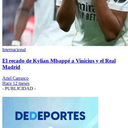
Internacional
El recado de Kylian Mbappé a Vinicius y el Real
Madrid
Ariel Carrasco
Hace 12 meses
- PUBLICIDAD -