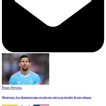
Posts Previos
Messiverso: Leo demuestra una vez más por qué es un jugador de otro planeta