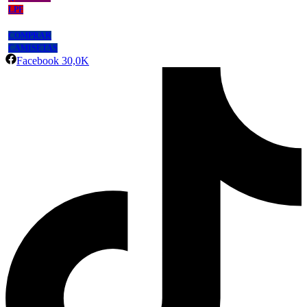
LPF
COMPRAR
CAMISETAS
Facebook
30,0K