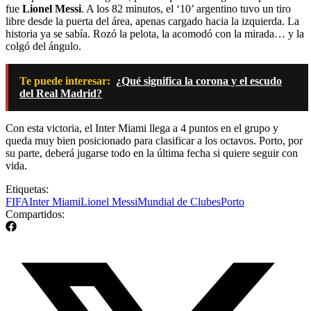
fue
Lionel Messi
. A los 82 minutos, el ‘10’ argentino tuvo un tiro
libre desde la puerta del área, apenas cargado hacia la izquierda. La
historia ya se sabía. Rozó la pelota, la acomodó con la mirada… y la
colgó del ángulo.
Te puede interesar:
¿Qué significa la corona y el escudo
del Real Madrid?
Con esta victoria, el Inter Miami llega a 4 puntos en el grupo y
queda muy bien posicionado para clasificar a los octavos. Porto, por
su parte, deberá jugarse todo en la última fecha si quiere seguir con
vida.
Etiquetas:
FIFA
Inter Miami
Lionel Messi
Mundial de Clubes
Porto
Compartidos: