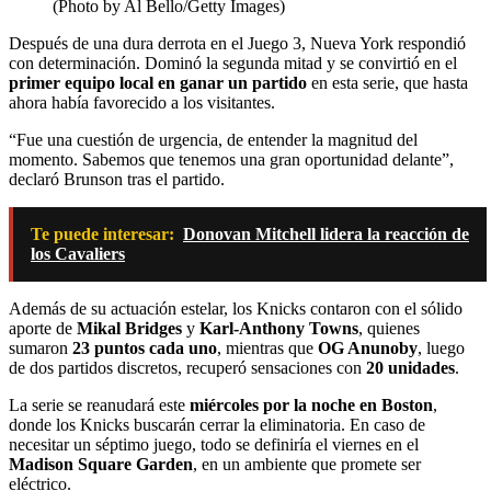
(Photo by Al Bello/Getty Images)
Después de una dura derrota en el Juego 3, Nueva York respondió
con determinación. Dominó la segunda mitad y se convirtió en el
primer equipo local en ganar un partido
en esta serie, que hasta
ahora había favorecido a los visitantes.
“Fue una cuestión de urgencia, de entender la magnitud del
momento. Sabemos que tenemos una gran oportunidad delante”,
declaró Brunson tras el partido.
Te puede interesar:
Donovan Mitchell lidera la reacción de
los Cavaliers
Además de su actuación estelar, los Knicks contaron con el sólido
aporte de
Mikal Bridges
y
Karl-Anthony Towns
, quienes
sumaron
23 puntos cada uno
, mientras que
OG Anunoby
, luego
de dos partidos discretos, recuperó sensaciones con
20 unidades
.
La serie se reanudará este
miércoles por la noche en Boston
,
donde los Knicks buscarán cerrar la eliminatoria. En caso de
necesitar un séptimo juego, todo se definiría el viernes en el
Madison Square Garden
, en un ambiente que promete ser
eléctrico.