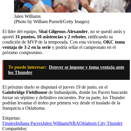
Jalen Williams
(Photo by William Purnell/Getty Images)
El líder del equipo,
Shai Gilgeous-Alexander
, no se quedó atrás y
aportó
31 puntos, 10 asistencias y 2 rebotes
, ratificando su
condición de MVP de la temporada. Con esta victoria,
OKC toma
ventaja de 3-2 en la serie
y podría sellar el campeonato en el
próximo compromiso.
Te puede interesar:
Denver se impone y toma ventaja ante
los Thunder
El próximo duelo se disputará el jueves 19 de junio, en el
Gainbridge Fieldhouse
de Indianápolis, donde los Pacers buscarán
forzar un séptimo y definitivo encuentro. Por su parte, los Thunder
podrían levantar el trofeo por primera vez desde el traslado de la
franquicia a Oklahoma.
Etiquetas:
Finales
Indiana Pacers
Jalen Williams
NBA
Oklahom City Thunder
Compartidos: