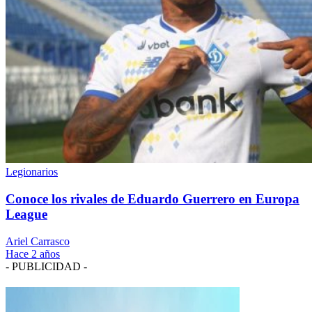
Legionarios
Conoce los rivales de Eduardo Guerrero en Europa
League
Ariel Carrasco
Hace 2 años
- PUBLICIDAD -