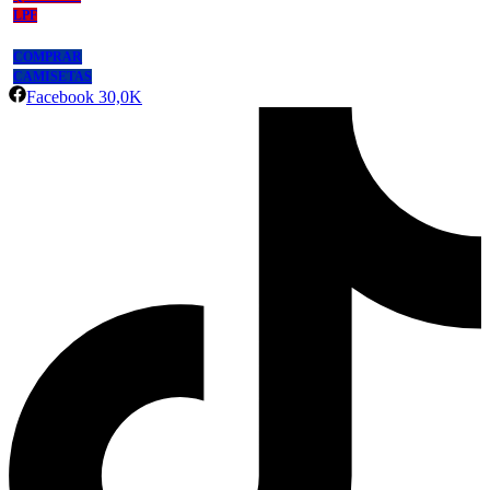
LPF
COMPRAR
CAMISETAS
Facebook
30,0K