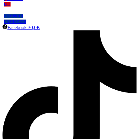
LPF
COMPRAR
CAMISETAS
Facebook
30,0K